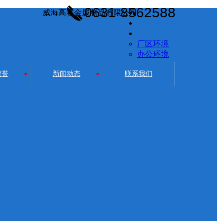
0631-8562588
威海高赛金属制品有限公司
首页
公司宣传片
走进高赛
厂区环境
办公环境
荣誉
新闻动态
联系我们