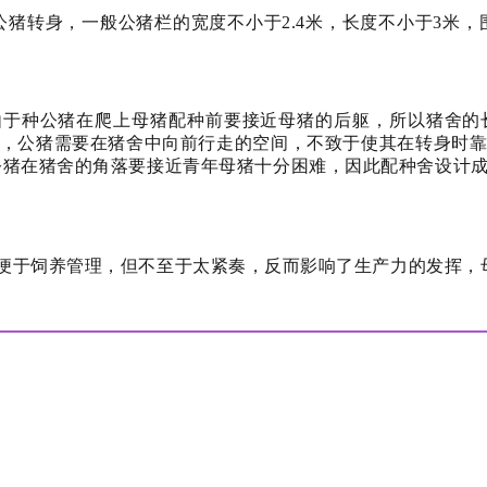
猪转身，一般公猪栏的宽度不小于2.4米，长度不小于3米，围
由于种公猪在爬上母猪配种前要接近母猪的后躯，所以猪舍的
，公猪需要在猪舍中向前行走的空间，不致于使其在转身时
公猪在猪舍的角落要接近青年母猪十分困难，因此配种舍设计
便于饲养管理，但不至于太紧奏，反而影响了生产力的发挥，