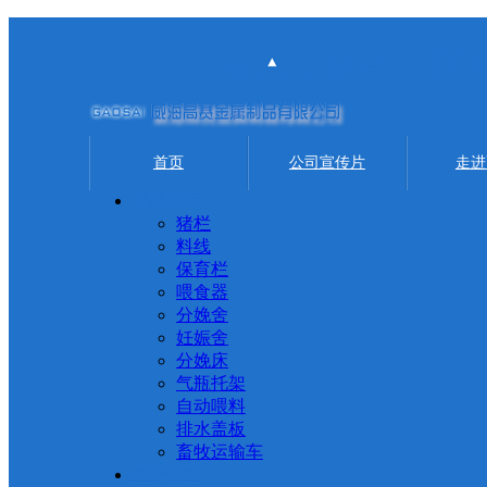
首页
公司宣传片
走进
产品展示
猪栏
料线
保育栏
喂食器
分娩舍
妊娠舍
分娩床
气瓶托架
自动喂料
排水盖板
畜牧运输车
生产设备