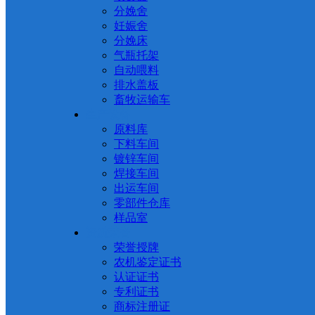
分娩舍
妊娠舍
分娩床
气瓶托架
自动喂料
排水盖板
畜牧运输车
生产设备
原料库
下料车间
镀锌车间
焊接车间
出运车间
零部件仓库
样品室
资质荣誉
荣誉授牌
农机鉴定证书
认证证书
专利证书
商标注册证