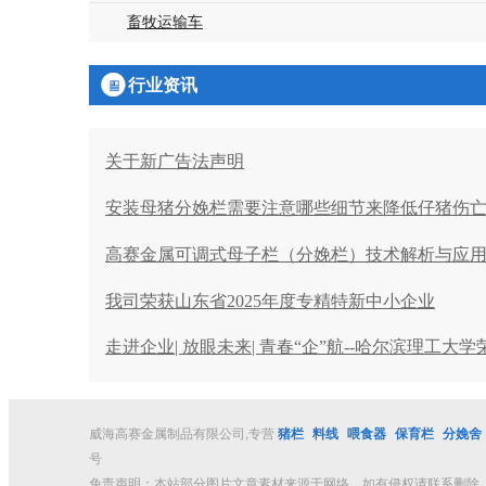
畜牧运输车

行业资讯
关于新广告法声明
安装母猪分娩栏需要注意哪些细节来降低仔猪伤
高赛金属可调式母子栏（分娩栏）技术解析与应
我司荣获山东省2025年度专精特新中小企业
走进企业| 放眼未来| 青春“企”航--哈尔滨理工
威海高赛金属制品有限公司,专营
猪栏
料线
喂食器
保育栏
分娩舍
号
免责声明：本站部分图片文章素材来源于网络，如有侵权请联系删除