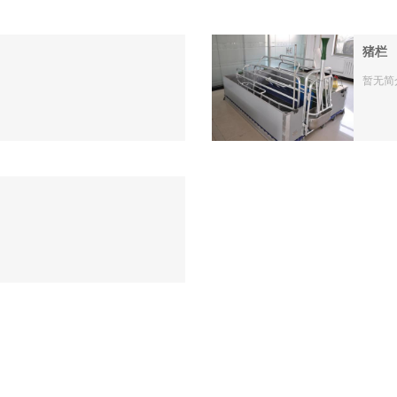
猪栏
暂无简