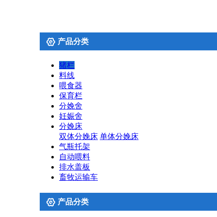

产品分类
猪栏
料线
喂食器
保育栏
分娩舍
妊娠舍
分娩床
双体分娩床
单体分娩床
气瓶托架
自动喂料
排水盖板
畜牧运输车

产品分类