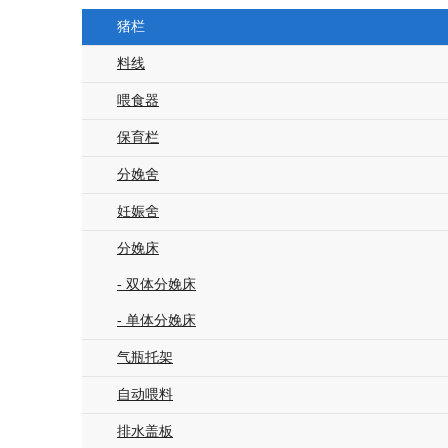
猪栏
料线
喂食器
保育栏
分娩舍
妊娠舍
分娩床
- 双体分娩床
- 单体分娩床
气瓶托架
自动喂料
排水盖板