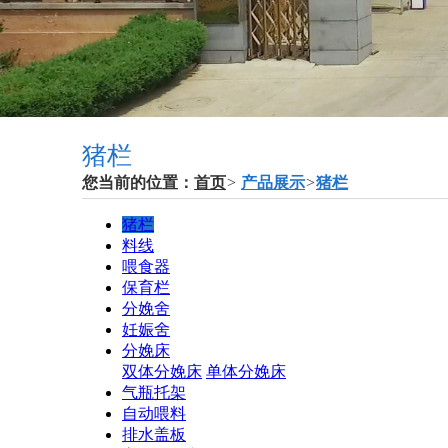
猪栏
您当前的位置：
首页
>
产品展示
>
猪栏
猪栏
料线
喂食器
保育栏
分娩舍
妊娠舍
分娩床
双体分娩床
单体分娩床
气瓶托架
自动喂料
排水盖板