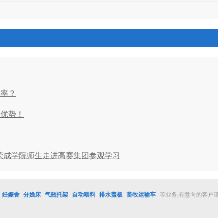
亡率？
用优势！
大学荣成学院师生走进高赛集团参观学习
妊娠舍
分娩床
气瓶托架
自动喂料
排水盖板
畜牧运输车
等业务,有意向的客户
。