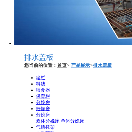
排水盖板
您当前的位置：
首页
>
产品展示
>
排水盖板
猪栏
料线
喂食器
保育栏
分娩舍
妊娠舍
分娩床
双体分娩床
单体分娩床
气瓶托架