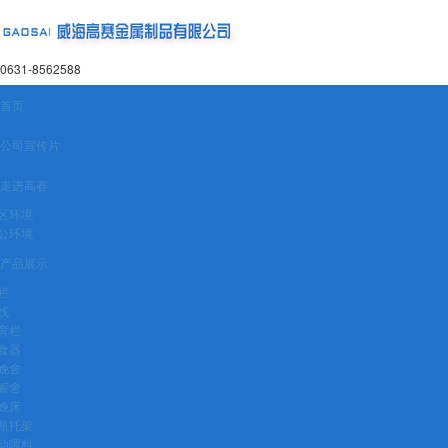
0631-8562588
首页
公司宣传片
走进高赛
区环境
公环境
产品展示
栏
线
育栏
食器
娩舍
娠舍
娩床
瓶托架
动喂料