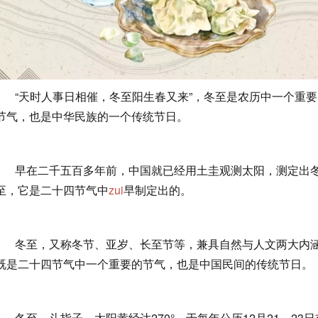
“天时人事日相催，冬至阳生春又来”，冬至是农历中一个重要
节气，也是中华民族的一个传统节日。
早在二千五百多年前，中国就已经用土圭观测太阳，测定出
至，它是二十四节气中
zui
早制定出的。
冬至，又称冬节、亚岁、长至节等，兼具自然与人文两大内
既是二十四节气中一个重要的节气，也是中国民间的传统节日。
冬至，斗指子，太阳黄经达270°，于每年公历12月21－23日