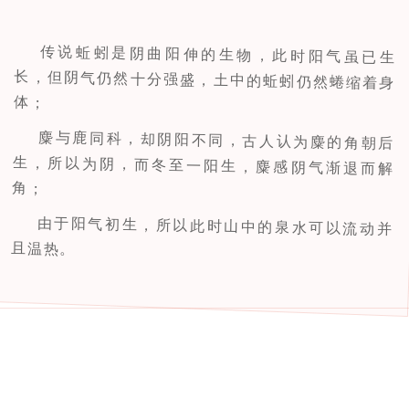
传说蚯蚓是阴曲阳伸的生物，此时阳气虽已生
长，但阴气仍然十分强盛，土中的蚯蚓仍然蜷缩着身
体；
麋与鹿同科，却阴阳不同，古人认为麋的角朝后
生，所以为阴，而冬至一阳生，麋感阴气渐退而解
角；
由于阳气初生，所以此时山中的泉水可以流动并
且温热。