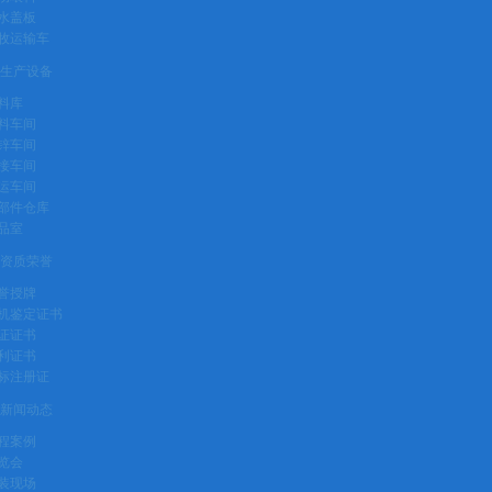
水盖板
牧运输车
生产设备
料库
料车间
锌车间
接车间
运车间
部件仓库
品室
资质荣誉
誉授牌
机鉴定证书
证证书
利证书
标注册证
新闻动态
程案例
览会
装现场