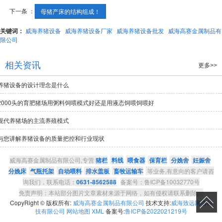
下一条 ：
母猪产床的结构组成！
关键词：
威海养猪设备
威海养猪设备厂家
威海养猪设备批发
威海高赛金属制品有
限公司
相关资讯
更多>>
养猪设备的设计理念是什么
2000头的育肥猪场用粥料饲喂模式好还是用液态饲喂饲喂好
现代养猪场的主流养殖模式
与您讲解养猪设备的质量把控和行业现状
威海高赛金属制品有限公司,专营
猪栏
料线
喂食器
保育栏
分娩舍
妊娠舍
分娩床
气瓶托架
自动喂料
排水盖板
畜牧运输车
等业务,有意向的客户请咨
询我们，联系电话：
0631-8562588
备案号：鲁ICP备10032770号
免责声明：本站部分图片文章素材来源于网络，如有侵权请联系删除。
CopyRight © 版权所有:
威海高赛金属制品有限公司
技术支持:
威海致远网络科
技有限公司
网站地图
XML
备案号:
鲁ICP备2022021219号