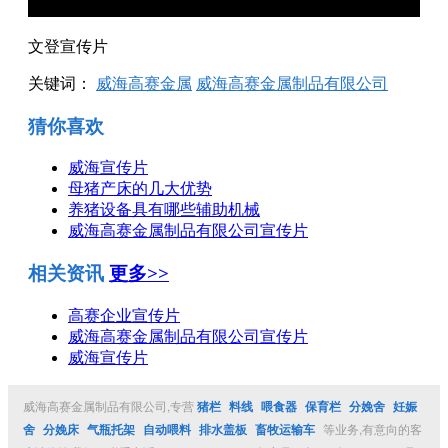
文登宣传片
关键词：
威海高赛金属
威海高赛金属制品有限公司
猜你喜欢
威海宣传片
母猪产床的几大优势
养猪设备具有哪些辅助机械
威海高赛金属制品有限公司宣传片
相关资讯
更多>>
高赛企业宣传片
威海高赛金属制品有限公司宣传片
威海宣传片
威海高赛金属制品有限公司,专营
猪栏
料线
喂食器
保育栏
分娩舍
妊娠
舍
分娩床
气瓶托架
自动喂料
排水盖板
畜牧运输车
等业务,有意向的客