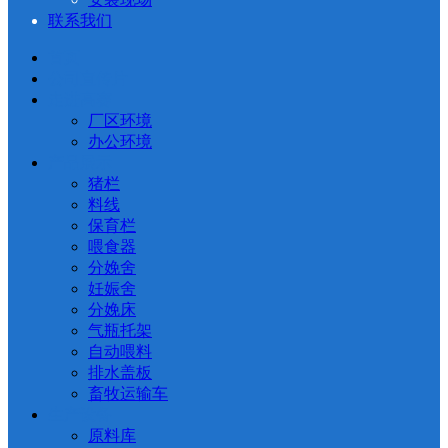
联系我们
首页
公司宣传片
走进高赛
厂区环境
办公环境
产品展示
猪栏
料线
保育栏
喂食器
分娩舍
妊娠舍
分娩床
气瓶托架
自动喂料
排水盖板
畜牧运输车
生产设备
原料库