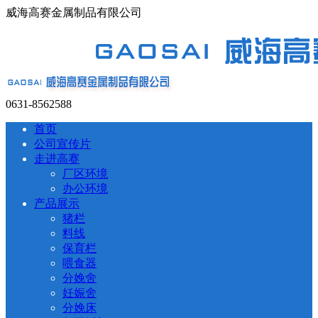
威海高赛金属制品有限公司
0631-8562588
首页
公司宣传片
走进高赛
厂区环境
办公环境
产品展示
猪栏
料线
保育栏
喂食器
分娩舍
妊娠舍
分娩床