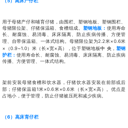
（5）高床产仔栏
用于母猪产仔和哺育仔猪，由围栏、塑钢地板、塑钢围栏、
母猪限位架、仔猪保温箱、食槽组成。
塑钢地板：
使用寿命
长、耐腐蚀、易消毒、床床隔离、防止疾病传播、方便管
理、自带保温箱、一体式结构。母猪限位架为2.2
米
×0.6
米
×（0.9
~
1.0）
米
（长×宽×高），位于塑钢地板
中 央
，
塑钢
护栏：
使用寿命长、耐腐蚀、易消毒、床床隔离、防止疾病
传播、方便管理、一体式结构。
架前安装母猪食槽和饮水器，仔猪饮水器安装在前部或后
部；仔猪保温箱1
米
×0.6
米
×0.6
米
（长×宽×高）。优点是
占地小，便于管理，防止仔猪被压死和减少疾病。
（6）高床育仔栏