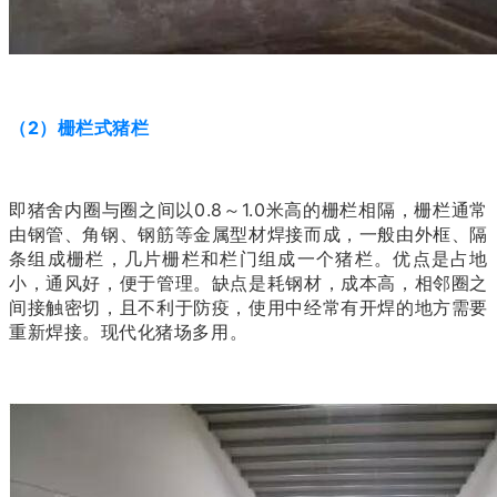
（2）栅栏式猪栏
即猪舍内圈与圈之间以0.8～1.0米高的栅栏相隔，栅栏通常
由钢管、角钢、钢筋等金属型材焊接而成，一般由外框、隔
条组成栅栏，几片栅栏和栏门组成一个猪栏。优点是占地
小，通风好，便于管理。缺点是耗钢材，成本高，相邻圈之
间接触密切，且不利于防疫，使用中经常有开焊的地方需要
重新焊接。现代化猪场多用。