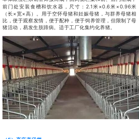
前门处安装食槽和饮水器，尺寸：2.1米×0.6
米
×0.96
米
（长×宽×高）。用于空怀母猪和妊娠母猪，与群养母猪相
比，便于观察发情，便于配种，便于饲养管理，但限制了母
猪活动，易发生肢蹄病。适于工厂化集约化养猪。