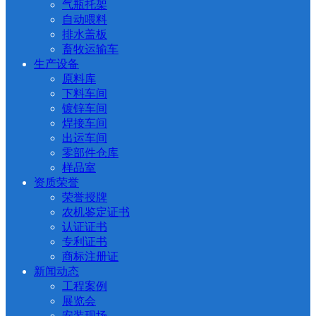
气瓶托架
自动喂料
排水盖板
畜牧运输车
生产设备
原料库
下料车间
镀锌车间
焊接车间
出运车间
零部件仓库
样品室
资质荣誉
荣誉授牌
农机鉴定证书
认证证书
专利证书
商标注册证
新闻动态
工程案例
展览会
安装现场