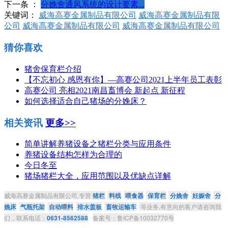
下一条 ：
分娩舍通风系统的设计要素...
关键词：
威海高赛金属制品有限公司
威海高赛金属制品有限
公司
威海高赛金属制品有限公司
威海高赛金属制品有限公司
猜你喜欢
猪舍保育栏介绍
【不忘初心 感恩有你】—高赛公司2021上半年员工表彰
高赛公司 亮相2021南昌畜博会 新起点 新征程
如何选择适合自己猪场的分娩床？
相关资讯
更多>>
简单讲解养猪设备之猪栏分类与应用条件
养猪设备结构怎样为合理的
今日冬至
猪场猪栏大全，应用范围以及优缺点详解
威海高赛金属制品有限公司,专营
猪栏
料线
喂食器
保育栏
分娩舍
妊娠舍
分
娩床
气瓶托架
自动喂料
排水盖板
畜牧运输车
等业务,有意向的客户请咨询我
们，联系电话：
0631-8562588
备案号：鲁ICP备10032770号