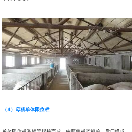
（4）母猪单体限位栏
单体限位栏系钢管焊接而成，由两侧栏架和前、后门组成，