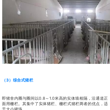
（3）综合式猪栏
即猪舍内圈与圈间以0.8～1.0米高的实体墙相隔，沿通道正
面用栅栏。其集中了实体猪栏、栅栏式猪栏两者的优点，适
于大小猪场。